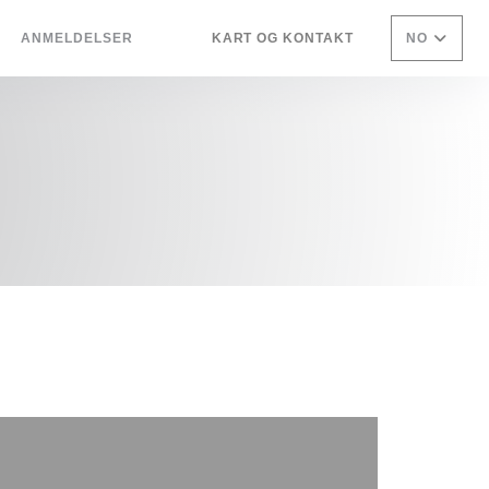
ANMELDELSER
KART OG KONTAKT
NO
((ÅPNER I ET NYTT VINDU))
((ÅPNER I ET NYTT VINDU))