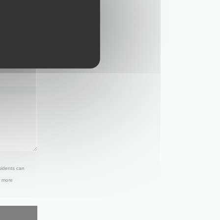
sidents can
r more