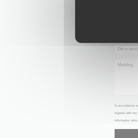
In accordance wi
register with th
information abo