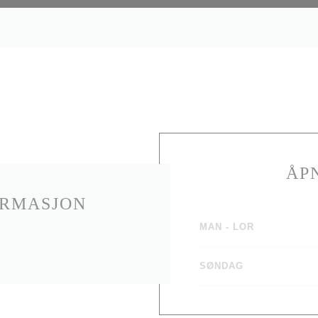
ÅP
ORMASJON
MAN
-
LOR
SØNDAG