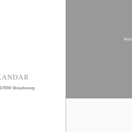
Waze
KANDAR
((åpner i et nytt vindu))
 67000 Strasbourg