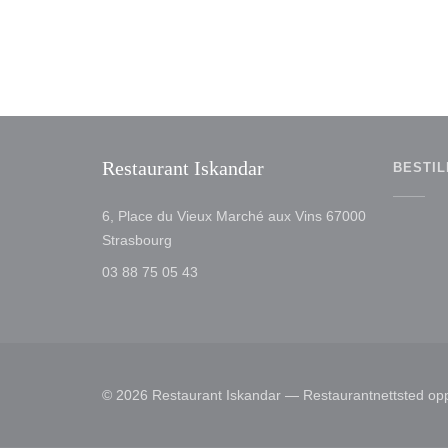
Restaurant Iskandar
BESTIL
6, Place du Vieux Marché aux Vins 67000
((åpner i et nytt vindu))
Strasbourg
03 88 75 05 43
© 2026 Restaurant Iskandar — Restaurantnettsted opp