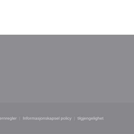
indu))
nytt vindu))
ernregler
Informasjonskapsel policy
tilgjengelighet
ndu))
((åpner i et nytt vindu))
((åpner i et nytt vindu))
((åpner i et nytt vindu))